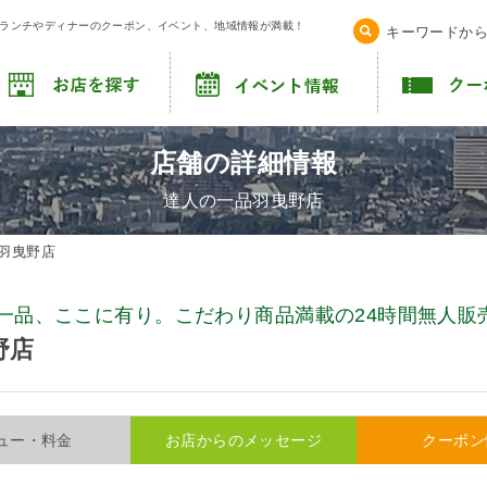
！ランチやディナーのクーポン、イベント、地域情報が満載！
キーワードか
店舗の詳細情報
達人の一品羽曳野店
羽曳野店
一品、ここに有り。こだわり商品満載の24時間無人販
野店
ュー・料金
お店からのメッセージ
クーポン