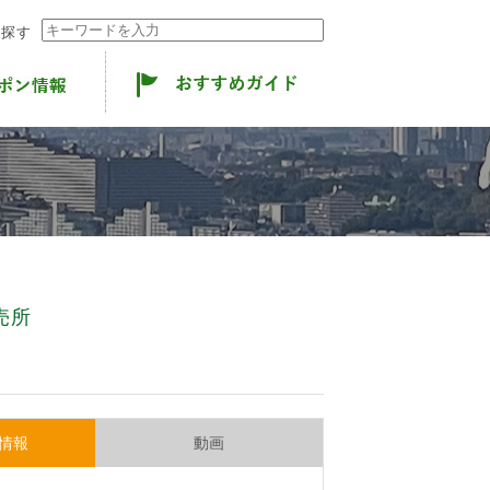
ら探す
売所
情報
動画