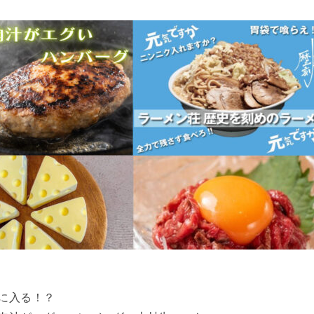
。
に入る！？