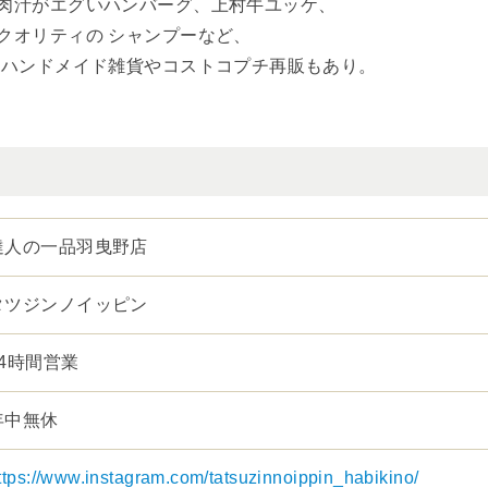
肉汁がエグいハンバーグ、上村牛ユッケ、
クオリティの シャンプーなど、
 ハンドメイド雑貨やコストコプチ再販もあり。
達人の一品羽曳野店
タツジンノイッピン
24時間営業
年中無休
ttps://www.instagram.com/tatsuzinnoippin_habikino/