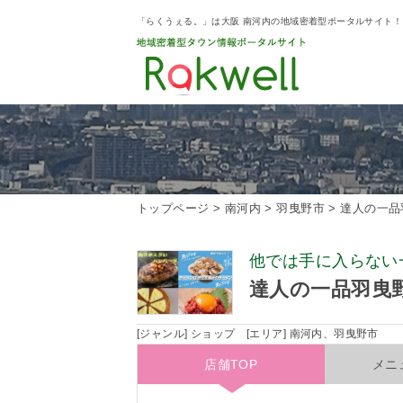
「らくうぇる。」は大阪 南河内の地域密着型ポータルサイト
トップページ
>
南河内
>
羽曳野市
>
達人の一品
他では手に入らない
達人の一品羽曳
[ジャンル] ショップ [エリア] 南河内、羽曳野市
店舗TOP
メニ