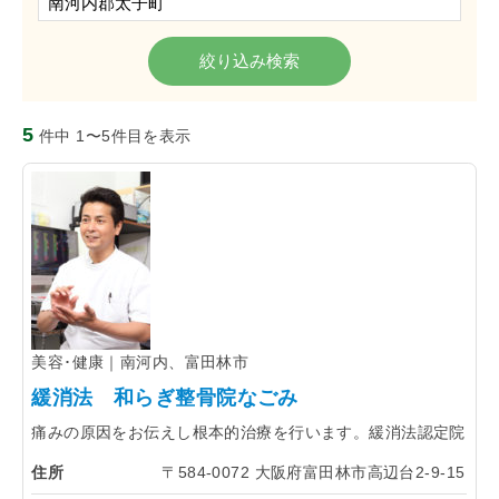
「らくうぇる。」は⼤阪 南河内の地域密着型ポータルサ
イト！ランチやディナーのクーポン、イベント、地域情報
が満載！
5
件中 1〜5件目を表示
▲メニューを閉じる
美容･健康｜南河内、富田林市
緩消法 和らぎ整骨院なごみ
痛みの原因をお伝えし根本的治療を行います。緩消法認定院
住所
〒584-0072 大阪府富田林市高辺台2-9-15