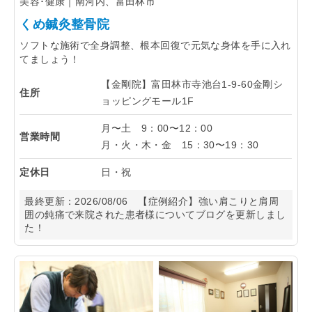
美容･健康｜南河内、富田林市
くめ鍼灸整骨院
ソフトな施術で全身調整、根本回復で元気な身体を手に入れ
てましょう！
【金剛院】富田林市寺池台1-9-60金剛シ
住所
ョッピングモール1F
月〜土 9：00〜12：00
営業時間
月・火・木・金 15：30〜19：30
定休日
日・祝
最終更新：
2026/08/06
【症例紹介】強い肩こりと肩周
囲の鈍痛で来院された患者様についてブログを更新しまし
た！