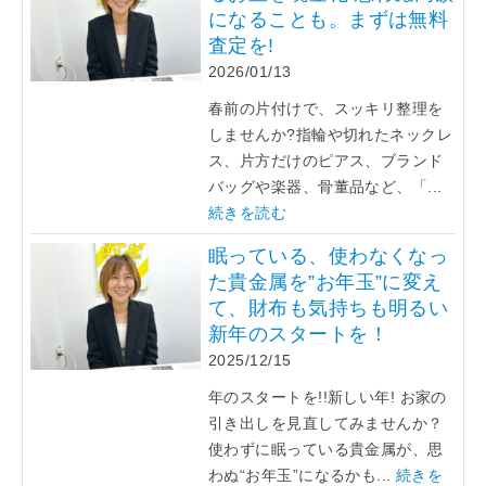
になることも。まずは無料
査定を!
2026/01/13
春前の片付けで、スッキリ整理を
しませんか?指輪や切れたネックレ
ス、片方だけのピアス、ブランド
バッグや楽器、骨董品など、「...
続きを読む
眠っている、使わなくなっ
た貴金属を”お年玉”に変え
て、財布も気持ちも明るい
新年のスタートを！
2025/12/15
年のスタートを!!新しい年! お家の
引き出しを見直してみませんか？
使わずに眠っている貴金属が、思
わぬ“お年玉”になるかも...
続きを