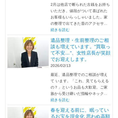
2月は他店で断られた古銭をお持ち
いただき、値段がついて喜ばれた
お客様もいらっしゃいました。家
の整理で出てきた昔のアクセサ...
続きを読む
遺品整理・生前整理のご相
談も増えています。”買取っ
て不安…”、女性店長が笑顔
でお迎えします。
2026/02/13
最近、遺品整理でのご相談が増え
て います。「これ、見てもらえる
の？」というお品も大歓迎。ご家
族から受け継いだ指輪やネック...
続きを読む
春を迎える前に、眠ってい
るお宝を現金化 思わぬ高額