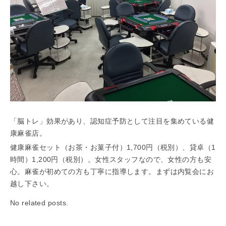
「らくうぇる。」は⼤阪 南河内の地域密着型ポータルサ
イト！ランチやディナーのクーポン、イベント、地域情報
が満載！
▲メニューを閉じる
「脳トレ」効果があり、認知症予防として注目を集めている健
康麻雀店。
健康麻雀セット（お茶・お菓子付）1,700円（税別）、貸卓（1
時間）1,200円（税別）。女性スタッフなので、女性の方も安
心。麻雀が初めての方も丁寧に指導します。まずは内覧会にお
越し下さい。
No related posts.