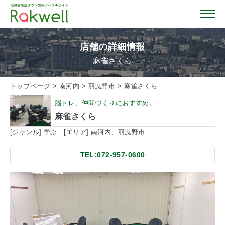
店舗の詳細情報
麻雀さくら
トップページ
トップページ
>
南河内
>
羽曳野市
>
麻雀さくら
脳トレ、仲間づくりにおすすめ。
お店を探す
麻雀さくら
[ジャンル] 学ぶ [エリア] 南河内、羽曳野市
イベント情報
TEL:072-957-0600
クーポン情報
おすすめガイド