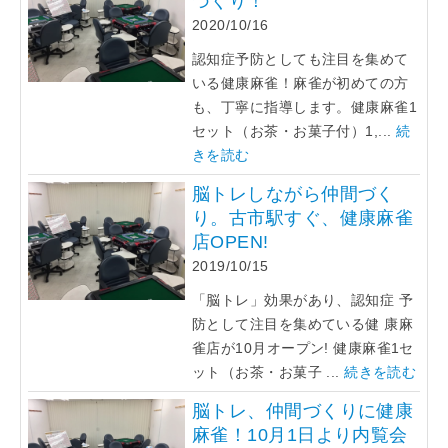
づくり！
2020/10/16
認知症予防としても注目を集めて
いる健康麻雀！麻雀が初めての方
も、丁寧に指導します。健康麻雀1
セット（お茶・お菓子付）1,...
続
きを読む
脳トレしながら仲間づく
り。古市駅すぐ、健康麻雀
店OPEN!
2019/10/15
「脳トレ」効果があり、認知症 予
防として注目を集めている健 康麻
雀店が10月オープン! 健康麻雀1セ
ット（お茶・お菓子 ...
続きを読む
脳トレ、仲間づくりに健康
麻雀！10月1日より内覧会