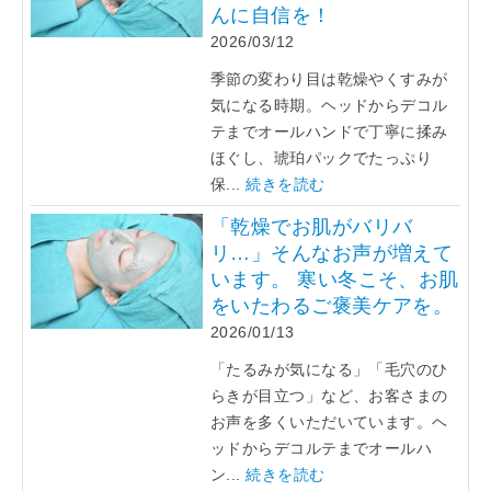
んに自信を！
2026/03/12
季節の変わり目は乾燥やくすみが
気になる時期。ヘッドからデコル
テまでオールハンドで丁寧に揉み
ほぐし、琥珀パックでたっぷり
保...
続きを読む
「乾燥でお肌がバリバ
リ…」そんなお声が増えて
います。 寒い冬こそ、お肌
をいたわるご褒美ケアを。
2026/01/13
「たるみが気になる」「毛穴のひ
らきが目立つ」など、お客さまの
お声を多くいただいています。ヘ
ッドからデコルテまでオールハ
ン...
続きを読む