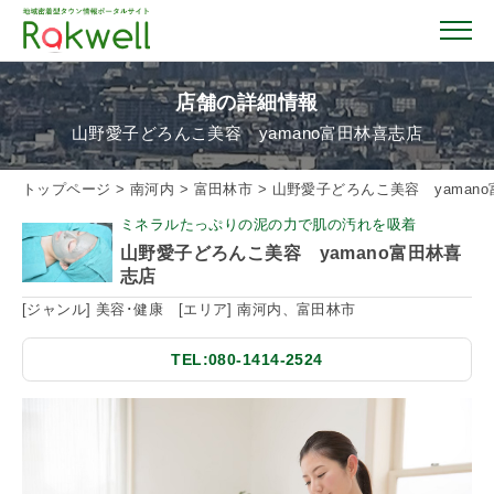
店舗の詳細情報
山野愛子どろんこ美容 yamano富田林喜志店
トップページ
トップページ
>
南河内
>
富田林市
>
山野愛子どろんこ美容 yaman
ミネラルたっぷりの泥の力で肌の汚れを吸着
お店を探す
山野愛子どろんこ美容 yamano富田林喜
志店
イベント情報
[ジャンル] 美容･健康 [エリア] 南河内、富田林市
TEL:080-1414-2524
クーポン情報
おすすめガイド