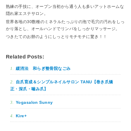
熟練の手技に、オープン当初から通う人も多いアットホームな
隠れ家エステサロン。
世界各地の30数種のミネラルたっぷりの泡で毛穴の汚れをしっ
かり落とし、オールハンドでリンパをしっかりマッサージ。
つきたてのお餅のようにしっとりモチモチに驚き！！
Related Posts:
緩消法 和らぎ整骨院なごみ
自爪育成＆シンプルネイルサロン TANU【巻き爪矯
正・深爪・噛み爪】
Yogasalon Sunny
Kire+