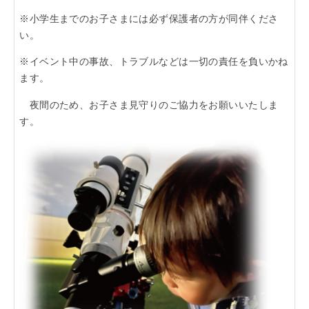
「らくうぇる。」は⼤阪 南河内の地域密着型ポータルサ
※小学生までのお子さまには必ず保護者の方が同伴くださ
イト！ランチやディナーのクーポン、イベント、地域情報
い。
が満載！
※イベント中の事故、トラブルなどは一切の責任を負いかね
ます。
▲メニューを閉じる
夜間のため、お子さま見守りのご協力をお願いいたしま
す。