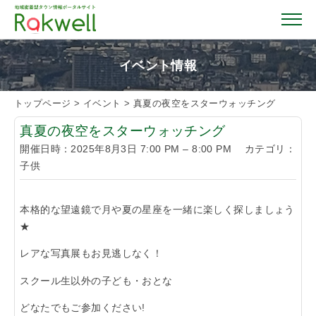
イベント情報
トップページ
>
イベント
>
真夏の夜空をスターウォッチング
トップページ
真夏の夜空をスターウォッチング
開催日時：
2025年8月3日 7:00 PM
–
8:00 PM
カテゴリ：
お店を探す
子供
イベント情報
本格的な望遠鏡で月や夏の星座を一緒に楽しく探しましょう
★
クーポン情報
レアな写真展もお見逃しなく！
スクール生以外の子ども・おとな
おすすめガイド
どなたでもご参加ください!