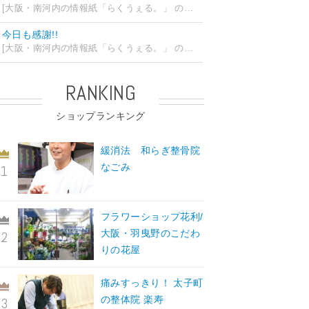
[大阪・南河内の情報紙「らくうぇる。」 の編集部ブログ] 2026/07/24 15:31
今日も感謝!!
[大阪・南河内の情報紙「らくうぇる。」 の編集部ブログ] 2026/07/23 19:32
RANKING
ショップランキング
緩消法 和らぎ整骨院
なごみ
フラワーショップ花利/
大阪・羽曳野のこだわ
りの花屋
痛みすっきり！ 太子町
の整体院 楽寿