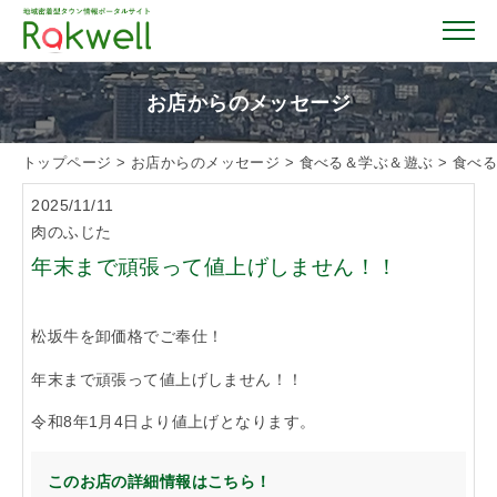
お店からのメッセージ
トップページ
>
お店からのメッセージ
>
食べる＆学ぶ＆遊ぶ
>
食べ
トップページ
2025/11/11
肉のふじた
お店を探す
年末まで頑張って値上げしません！！
イベント情報
松坂牛を卸価格でご奉仕！
年末まで頑張って値上げしません！！
クーポン情報
令和8年1月4日より値上げとなります。
おすすめガイド
このお店の詳細情報はこちら！