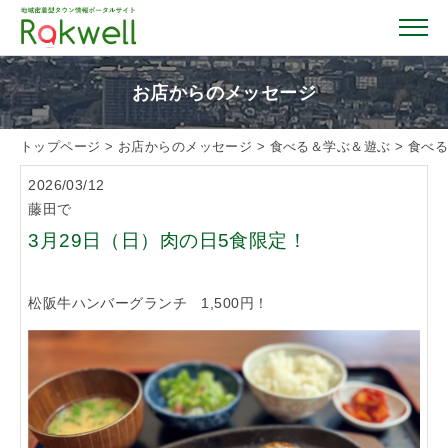
お店からのメッセージ
トップページ
>
お店からのメッセージ
>
食べる＆学ぶ＆遊ぶ
>
食べ
トップページ
2026/03/12
藤田で
お店を探す
3月29日（日）肉の日5食限定！
イベント情報
松阪牛ハンバーグランチ 1,500円！
クーポン情報
おすすめガイド