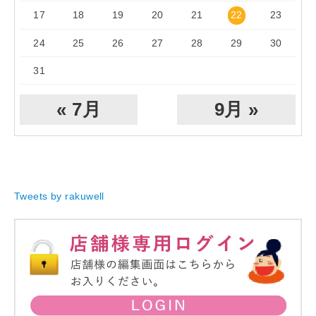
17
18
19
20
21
22
23
24
25
26
27
28
29
30
31
« 7月
9月 »
Tweets by rakuwell