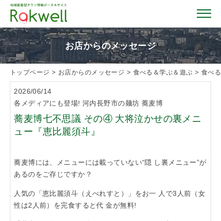
お店からのメッセージ
トップページ
>
お店からのメッセージ
>
食べる＆学ぶ＆遊ぶ
>
食べ
トップページ
2026/06/14
各メディアにも登場! 河内長野市の麺坊 蕎麦博
お店を探す
蕎麦博七不思議 その④ 大将泣かせの裏メニ
ュー『恵比麗須斗』
イベント情報
蕎麦博には、メニューには載っていない“隠 し裏メニュー”が
クーポン情報
あるのをご存じですか？
人気の「恵比麗須斗（えべれすと）」をお一 人で3人前（女
おすすめガイド
性は2人前）を完食すると代 金が無料!