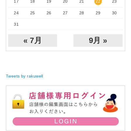
17
18
19
20
21
22
23
24
25
26
27
28
29
30
31
« 7月
9月 »
Tweets by rakuwell