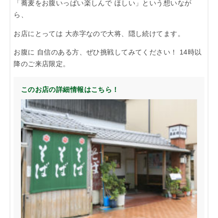
「蕎麦をお腹いっぱい楽しんで ほしい」という想いなが
「らくうぇる。」は⼤阪 南河内の地域密着型ポータルサ
ら、
イト！ランチやディナーのクーポン、イベント、地域情報
お店にとっては 大赤字なので大将、隠し続けてます。
が満載！
お腹に 自信のある方、ぜひ挑戦してみてください！ 14時以
▲メニューを閉じる
降のご来店限定。
このお店の詳細情報はこちら！