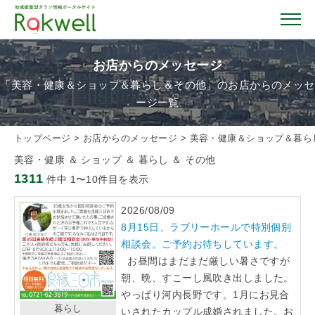
お店からのメッセージ
「美容・健康＆ショップ＆暮らし＆その他」のお店からのメッセ
ージ一覧
トップページ
トップページ
>
お店からのメッセージ
>
美容・健康＆ショップ＆暮ら
お店を探す
美容・健康 ＆ ショップ ＆ 暮らし ＆ その他
1311
件中 1〜10件目を表示
イベント情報
2026/08/09
8月15日、ラブリーホールで特別個別
クーポン情報
相談会。ご予約お待ちしています。
お昼間はまだまだ厳しい暑さですが
朝、晩、すこーし風吹き出しました。
おすすめガイド
やっぱり河内長野です。1月にお見合
暮らし
いされたカップル成婚されました。お