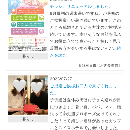
チラシ、リニューアルしました。
8月最初の週末暑いですね。が最初の
ご挨拶厳しい暑さ続いています。この
ところ成婚されている方達のご挨拶が
続いています。幸せそうなお顔を見れ
てお役に立てて良かったと嬉しく思う
反面もうお会いする事はないんだ…
続
きを読む
暮らし
良縁三日市【河内長野市】
2026/07/27
ご成婚ご挨拶お二人で来てくれまし
た。
子供達は夏休み街はお子さん連れが目
につきます。暑い夏、パパ、ママ、頑
張って👍先週プロポーズ受けてくれま
暮らし
した！って嬉しい連絡があったカップ
ルとスイスホテルでお会いしました。