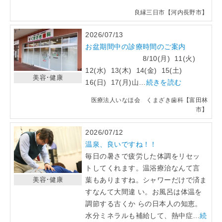
良縁三日市【河内長野市】
2026/07/13
お盆期間中の診療時間のご案内
8/10(月) 11(火)
12(水) 13(木) 14(金) 15(土)
美容･健康
16(日) 17(月)山…
続きを読む
医療法人いなほ会 くまざき歯科【富田林
市】
2026/07/12
温泉、良いですね！！
毎日の暑さで疲労した体調をリセッ
トしてくれます。温浴療治なんて言
美容･健康
葉もありますね。シャワーだけで済ま
すなんて大間違 い。お風呂は体温を
調節する古くか らの日本人の知恵。
水分ミネラルも補給して、熱中症…
続