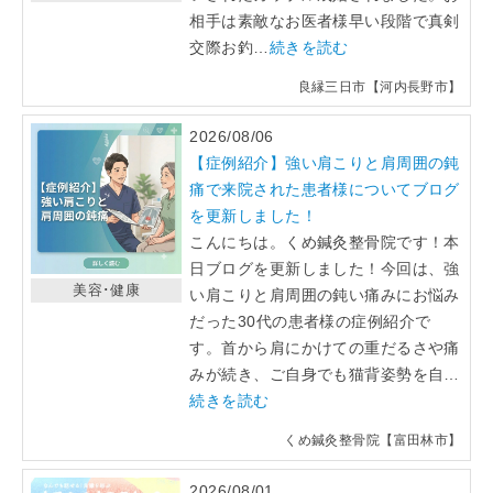
相手は素敵なお医者様早い段階で真剣
「らくうぇる。」は⼤阪 南河内の地域密着型ポータルサ
交際お釣…
続きを読む
イト！ランチやディナーのクーポン、イベント、地域情報
が満載！
良縁三日市【河内長野市】
2026/08/06
▲メニューを閉じる
【症例紹介】強い肩こりと肩周囲の鈍
痛で来院された患者様についてブログ
を更新しました！
こんにちは。くめ鍼灸整骨院です！本
日ブログを更新しました！今回は、強
美容･健康
い肩こりと肩周囲の鈍い痛みにお悩み
だった30代の患者様の症例紹介で
す。首から肩にかけての重だるさや痛
みが続き、ご自身でも猫背姿勢を自…
続きを読む
くめ鍼灸整骨院【富田林市】
2026/08/01