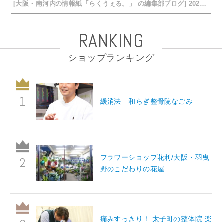
[大阪・南河内の情報紙「らくうぇる。」 の編集部ブログ] 2026/07/24 15:31
RANKING
ショップランキング
緩消法 和らぎ整骨院なごみ
フラワーショップ花利/大阪・羽曳
野のこだわりの花屋
痛みすっきり！ 太子町の整体院 楽