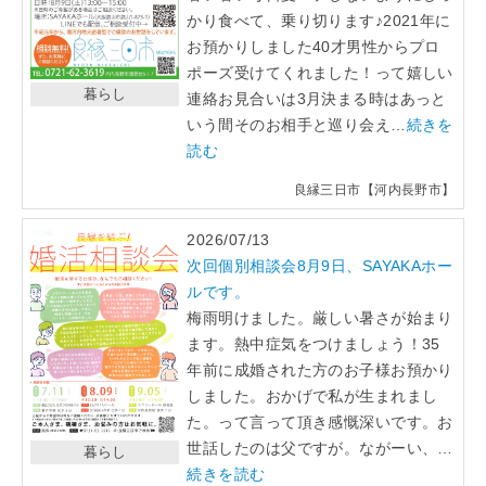
かり食べて、乗り切ります♪2021年に
お預かりしました40才男性からプロ
ポーズ受けてくれました！って嬉しい
暮らし
連絡お見合いは3月決まる時はあっと
いう間そのお相手と巡り会え…
続きを
読む
良縁三日市【河内長野市】
2026/07/13
次回個別相談会8月9日、SAYAKAホー
ルです。
梅雨明けました。厳しい暑さが始まり
ます。熱中症気をつけましょう！35
年前に成婚された方のお子様お預かり
しました。おかげで私が生まれまし
た。って言って頂き感慨深いです。お
世話したのは父ですが。ながーい、…
暮らし
続きを読む