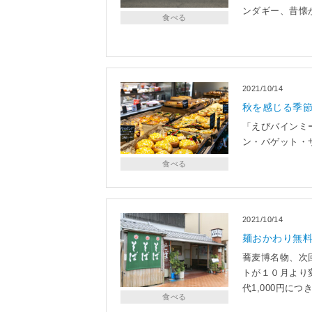
ンダギー、昔懐
食べる
2021/10/14
秋を感じる季
「えびバインミ
ン・バゲット・
食べる
2021/10/14
麺おかわり無
蕎麦博名物、次
トが１０月より
代1,000円に
食べる