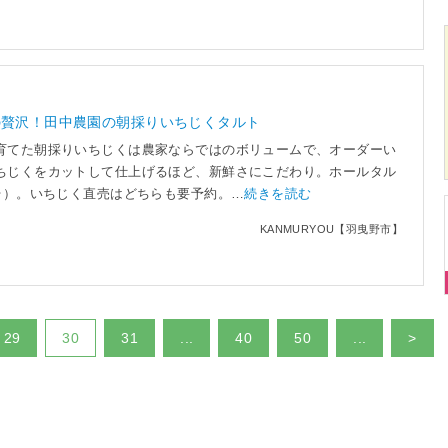
の贅沢！田中農園の朝採りいちじくタルト
育てた朝採りいちじくは農家ならではのボリュームで、オーダーい
ちじくをカットして仕上げるほど、新鮮さにこだわり。ホールタル
0台）。いちじく直売はどちらも要予約。…
続きを読む
KANMURYOU【羽曳野市】
29
30
31
...
40
50
...
>