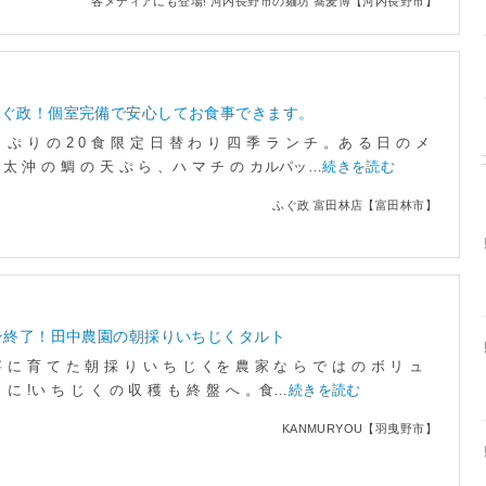
各メディアにも登場! 河内長野市の麺坊 蕎麦博【河内長野市】
ふぐ政！個室完備で安心してお食事できます。
 ぷ り の 2 0 食 限 定 日 替 わ り 四 季 ラ ン チ 。あ る 日 の メ
 太 沖 の 鯛 の 天 ぷ ら 、ハ マ チ の カルパッ…
続きを読む
ふぐ政 富田林店【富田林市】
ン終了！田中農園の朝採りいちじくタルト
寧 に 育 て た 朝 採 り い ち じ くを 農 家 な ら で は の ボ リ ュ
ト に !い ち じ く の 収 穫 も 終 盤 へ 。食…
続きを読む
KANMURYOU【羽曳野市】