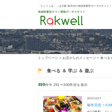
「らくうぇる。」は大阪 南河内の地域密着型ポータルサイト
トップページ
>
お店からのメッセージ
>
食べる
食べる ＆ 学ぶ ＆ 遊ぶ
499
件中 291〜300件目を表示
2021/11/17
毎年完売！IC
全11種類、ド