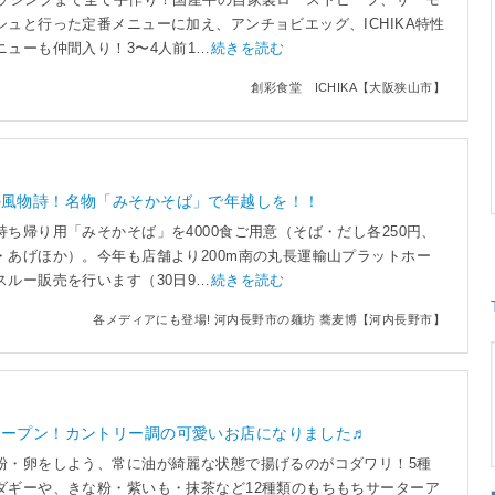
シュと行った定番メニューに加え、アンチョビエッグ、ICHIKA特性
ニューも仲間入り！3〜4人前1…
続きを読む
創彩食堂 ICHIKA【大阪狭山市】
の風物詩！名物「みそかそば」で年越しを！！
ち帰り用「みそかそば」を4000食ご用意（そば・だし各250円、
・あげほか）。今年も店舗より200m南の丸長運輸山プラットホー
スルー販売を行います（30日9…
続きを読む
各メディアにも登場! 河内長野市の麺坊 蕎麦博【河内長野市】
オープン！カントリー調の可愛いお店になりました♬
粉・卵をしよう、常に油が綺麗な状態で揚げるのがコダワリ！5種
ダギーや、きな粉・紫いも・抹茶など12種類のもちもちサーターア