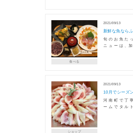
2021/09/13
新鮮な魚なら
旬 の お 魚 た っ
ニ ュ ー は 、加
食べる
2021/09/13
10月でシーズ
河 南 町 で 丁 
ー ム で タ ル 
ショップ