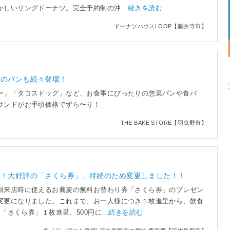
かしいリングドーナツ。完全予約制の沖…
続きを読む
ドーナツハウスLOOP【藤井寺市】
節のパンも続々登場！
ー」「タコスドッグ」など、お食事にぴったりの惣菜パンや食パ
サンドがお手頃価格でずら〜り！
THE BAKE STORE【羽曳野市】
料！大好評の「さくら券」、持続のため変更しました！！
回来店時に使えるお蕎麦の無料お替わり券「さくら券」のプレゼン
変更になりました。これまで、お一人様につき１枚進呈から、飲食
つき「さくら券」１枚進呈、500円に…
続きを読む