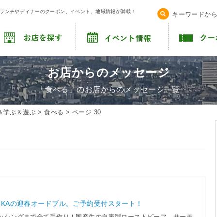
！ランチやディナーのクーポン、イベント、地域情報が満載！
キーワードか
お店からのメッセージ
「食べる」のお店からのメッセージ一覧
＆学ぶ＆遊ぶ
>
食べる
>
ページ 30
HIKAの迎春オードブル。ご予約受付スタート！
レッシングまで全て手作り！国産牛の自家製ローストビーフ、サーモ