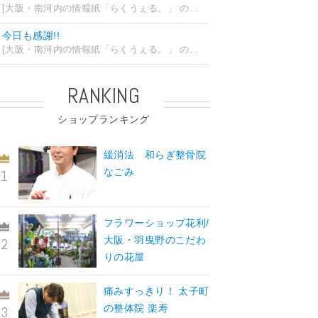
[大阪・南河内の情報紙「らくうぇる。」 の編集部ブログ] 2026/07/24 15:31
今日も感謝!!
[大阪・南河内の情報紙「らくうぇる。」 の編集部ブログ] 2026/07/23 19:32
RANKING
ショップランキング
緩消法 和らぎ整骨院
なごみ
フラワーショップ花利/
大阪・羽曳野のこだわ
りの花屋
痛みすっきり！ 太子町
の整体院 楽寿