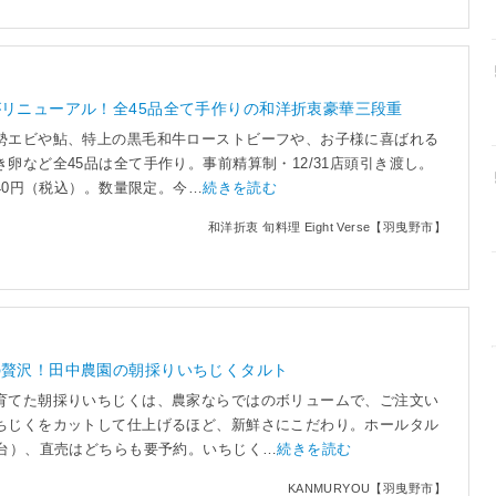
リニューアル！全45品全て手作りの和洋折衷豪華三段重
勢エビや鮎、特上の黒毛和牛ローストビーフや、お子様に喜ばれる
卵など全45品は全て手作り。事前精算制・12/31店頭引き渡し。
040円（税込）。数量限定。今…
続きを読む
和洋折衷 旬料理 Eight Verse【羽曳野市】
の贅沢！田中農園の朝採りいちじくタルト
育てた朝採りいちじくは、農家ならではのボリュームで、ご注文い
ちじくをカットして仕上げるほど、新鮮さにこだわり。ホールタル
0台）、直売はどちらも要予約。いちじく…
続きを読む
KANMURYOU【羽曳野市】