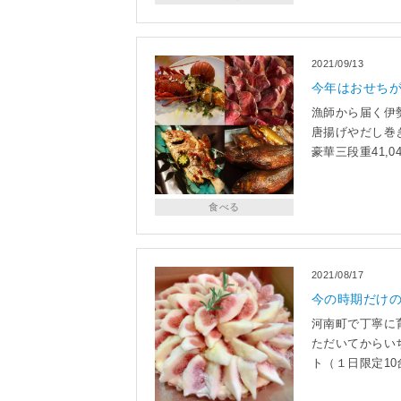
2021/09/13
今年はおせちが
漁師から届く伊
唐揚げやだし巻き
豪華三段重41,
食べる
2021/08/17
今の時期だけ
河南町で丁寧に
ただいてからい
ト（１日限定1