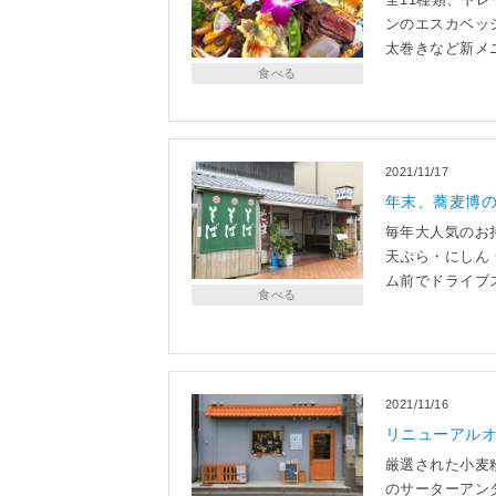
ンのエスカベッ
太巻きなど新メ
食べる
2021/11/17
年末、蕎麦博
毎年大人気のお持
天ぷら・にしん
ム前でドライブ
食べる
2021/11/16
リニューアル
厳選された小麦
のサーターアン