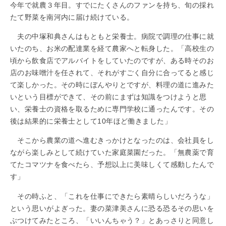
今年で就農３年目。すでにたくさんのファンを持ち、旬の採れ
たて野菜を南河内に届け続けている。
夫の中塚和典さんはもともと栄養士。病院で調理の仕事に就
いたのち、お米の配達業を経て農家へと転身した。「高校生の
頃から飲食店でアルバイトをしていたのですが、ある時そのお
店のお味噌汁を任されて、それがすごく自分に合ってると感じ
て楽しかった。その時にぼんやりとですが、料理の道に進みた
いという目標ができて、その前にまずは知識をつけようと思
い、栄養士の資格を取るために専門学校に通ったんです。その
後は結果的に栄養士として10年ほど働きました」
そこから農業の道へ進むきっかけとなったのは、会社員をし
ながら楽しみとして続けていた家庭菜園だった。「無農薬で育
てたコマツナを食べたら、予想以上に美味しくて感動したんで
す」
その時ふと、「これを仕事にできたら素晴らしいだろうな」
という思いがよぎった。妻の菜津美さんに恐る恐るその思いを
ぶつけてみたところ、「いいんちゃう？」とあっさりと同意し