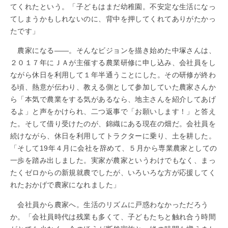
てくれたという。「子どもはまだ幼稚園。不安定な生活になっ
てしまうかもしれないのに、背中を押してくれてありがたかっ
たです」
農家になる
—
—。そんなビジョンを描き始めた中塚さんは、
２０１７年にＪＡが主催する農業研修に申し込み、会社員をし
ながら休日を利用して１年半通うことにした。その研修が終わ
る頃、熱意が伝わり、教える側として参加していた農家さんか
ら「本気で農業をする気があるなら、地主さんを紹介してあげ
るよ」と声をかけられ、二つ返事で「お願いします！」と答え
た。そして借り受けたのが、錦織にある現在の畑だ。会社員を
続けながら、休日を利用してトラクターに乗り、土を耕した。
「そして19年４月に会社を辞めて、５月から専業農家としての
一歩を踏み出しました。実家が農家というわけでもなく、まっ
たくゼロからの新規就農でしたが、いろいろな方が応援してく
れたおかげで農家になれました」
会社員から農家へ。生活のリズムに戸惑わなかっただろう
か。「会社員時代は残業も多くて、子どもたちと触れ合う時間