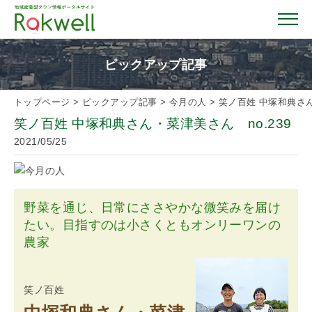
ピックアップ記事
トップページ
>
ピックアップ記事
>
今月の人
>
笑ノ百姓 中塚和典さん
トップページ
笑ノ百姓 中塚和典さん・菜津美さん no.239
2021/05/25
お店を探す
イベント情報
野菜を通じ、日常にささやかな微笑みを届け
たい。目指すのは小さくともオンリーワンの
クーポン情報
農家
おすすめガイド
笑ノ百姓