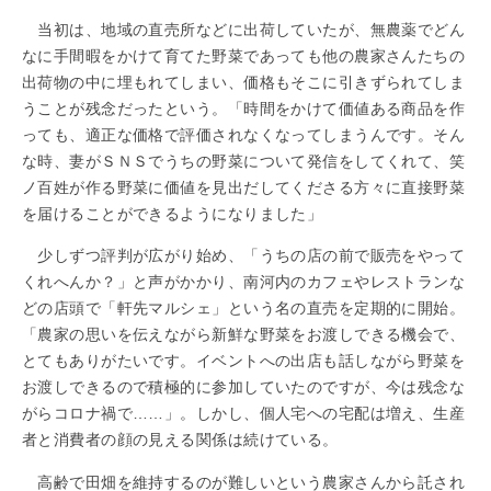
当初は、地域の直売所などに出荷していたが、無農薬でどん
なに手間暇をかけて育てた野菜であっても他の農家さんたちの
出荷物の中に埋もれてしまい、価格もそこに引きずられてしま
うことが残念だったという。「時間をかけて価値ある商品を作
っても、適正な価格で評価されなくなってしまうんです。そん
な時、妻がＳＮＳでうちの野菜について発信をしてくれて、笑
ノ百姓が作る野菜に価値を見出だしてくださる方々に直接野菜
を届けることができるようになりました」
少しずつ評判が広がり始め、「うちの店の前で販売をやって
くれへんか？」と声がかかり、南河内のカフェやレストランな
どの店頭で「軒先マルシェ」という名の直売を定期的に開始。
「農家の思いを伝えながら新鮮な野菜をお渡しできる機会で、
とてもありがたいです。イベントへの出店も話しながら野菜を
お渡しできるので積極的に参加していたのですが、今は残念な
がらコロナ禍で……」。しかし、個人宅への宅配は増え、生産
者と消費者の顔の見える関係は続けている。
高齢で田畑を維持するのが難しいという農家さんから託され