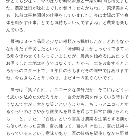
がとても少なく、今のほうが断然家族と一緒の時間も増えまし
た。農家は日が沈むまでしか働けませんからね」。菜津美さん
も「以前は事務関係の仕事をしていました。今は太陽の下で身
体を動かす仕事。とても気持ちいいんですよね」と農業を楽し
んでいる。
最初は３〜４品目と少ない種類から挑戦したが、どれもなか
なか育たず苦労したという。「研修時は土がしっかりできてい
る畑を使わせてもらっていましたが、農業を始めるにあたって
お借りした土地はそうではなくて。だから、土を改良するとこ
ろからのスタートで、３年目の今もまだその途中ではあります
ね。今もきちんと育つのは、まだ４〜５割ぐらいです」
屋号は「笑ノ百姓」。ユニークな屋号だが、そこにはどうい
う思いを込めたのだろうか。「自分が野菜を作っている時もそ
うなんですが、大きな笑いというよりも、ちょっとニコっとす
るぐらいのささやかな微笑みを野菜を通じて日常に届けられた
ら……と。また、〝百姓〟という言葉は農業を生業とする前か
ら使いたかった言葉。百の姓って、百の引き出し、百の技術を
もっている人という意味があり、百の技術を駆使しながら野菜