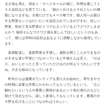
る土地も増え、現在１・５ヘクタールの畑に、年間を通して１
５０品目ほどを育てている。「細かく分けるとそれぐらいの種
類になりますね。大根だけでも４〜５種です。個人宅へお届け
する野菜セットはだいたい８品目入れているのですが、珍しい
野菜、初めて見る野菜が１つでも入っているとワクワクしませ
んか？ 毎回そんなワクワク感を楽しんでほしいというのもあ
って、畑には常時10品目はあるように調整しながら栽培してい
ます」
直接配達し、直接野菜を手渡し、感想を聞くことができるの
が大きな遣り甲斐につながっていると中塚さんは言う。「やは
り、おいしかったと言っていただけるのが何よりうれしいです
ね。大きな励みになっています」
昨年からは援農ボランティアも受け入れ始めた。草引きやそ
の時期に必要な作業にかかわってもらっているという。「土に
触れたいという人や農業に興味があるという初心者の人などに
助けて頂きながら、楽しく参加してもらっています。農業のす
そ野を広げることにつながればうれしい」