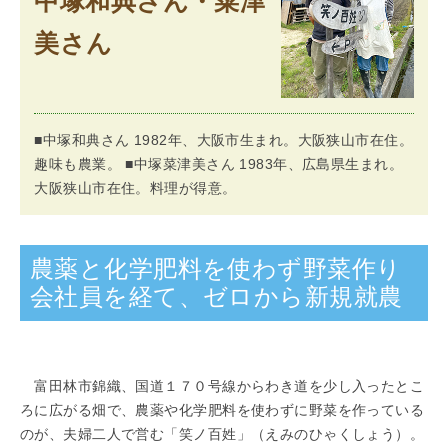
中塚和典さん・菜津
「らくうぇる。」は⼤阪 南河内の地域密着型ポータルサ
美さん
イト！ランチやディナーのクーポン、イベント、地域情報
が満載！
▲メニューを閉じる
■中塚和典さん 1982年、大阪市生まれ。大阪狭山市在住。
趣味も農業。 ■中塚菜津美さん 1983年、広島県生まれ。
大阪狭山市在住。料理が得意。
農薬と化学肥料を使わず野菜作り
会社員を経て、ゼロから新規就農
富田林市錦織、国道１７０号線からわき道を少し入ったとこ
ろに広がる畑で、農薬や化学肥料を使わずに野菜を作っている
のが、夫婦二人で営む「笑ノ百姓」（えみのひゃくしょう）。