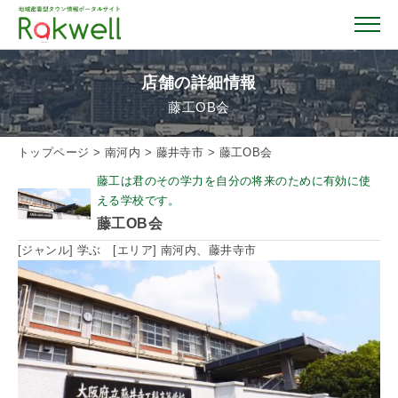
店舗の詳細情報
藤工OB会
トップページ
トップページ
>
南河内
>
藤井寺市
>
藤工OB会
藤工は君のその学力を自分の将来のために有効に使
お店を探す
える学校です。
藤工OB会
イベント情報
[ジャンル] 学ぶ [エリア] 南河内、藤井寺市
クーポン情報
おすすめガイド