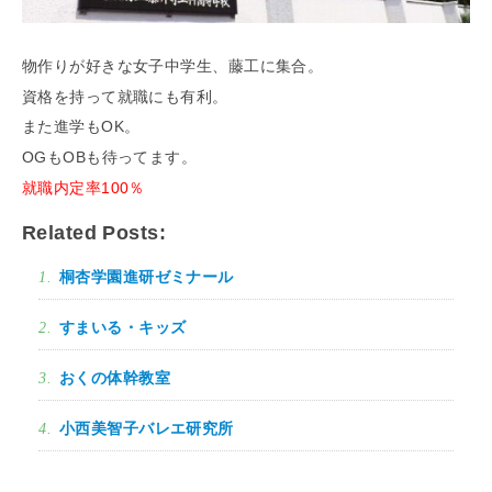
「らくうぇる。」は⼤阪 南河内の地域密着型ポータルサ
イト！ランチやディナーのクーポン、イベント、地域情報
物作りが好きな女子中学生、藤工に集合。
が満載！
資格を持って就職にも有利。
また進学もOK。
▲メニューを閉じる
OGもOBも待ってます。
就職内定率100％
Related Posts:
桐杏学園進研ゼミナール
すまいる・キッズ
おくの体幹教室
小西美智子バレエ研究所