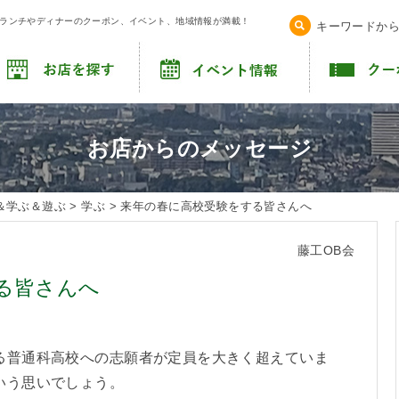
！ランチやディナーのクーポン、イベント、地域情報が満載！
キーワードか
お店からのメッセージ
＆学ぶ＆遊ぶ
>
学ぶ
>
来年の春に高校受験をする皆さんへ
藤工OB会
る皆さんへ
る普通科高校への志願者が定員を大きく超えていま
いう思いでしょう。