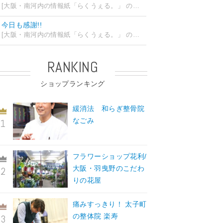
[大阪・南河内の情報紙「らくうぇる。」 の編集部ブログ] 2026/07/24 15:31
今日も感謝!!
[大阪・南河内の情報紙「らくうぇる。」 の編集部ブログ] 2026/07/23 19:32
RANKING
ショップランキング
緩消法 和らぎ整骨院
なごみ
フラワーショップ花利/
大阪・羽曳野のこだわ
りの花屋
痛みすっきり！ 太子町
の整体院 楽寿