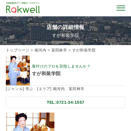
店舗の詳細情報
すが和装学院
トップページ
トップページ
>
南河内
>
富田林市
>
すが和装学院
お店を探す
着付けのプロを目指しませんか？
すが和装学院
イベント情報
[ジャンル] 学ぶ [エリア] 南河内、富田林市
クーポン情報
TEL:0721-34-1557
おすすめガイド