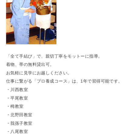
「らくうぇる。」は⼤阪 南河内の地域密着型ポータルサ
イト！ランチやディナーのクーポン、イベント、地域情報
が満載！
▲メニューを閉じる
「全て手結び」で、親切丁寧をモットーに指導。
着物、帯の無料貸出可。
お気軽に見学にお越しください。
仕事に繋がる「プロ養成コース」は、1年で習得可能です。
・川西教室
・平尾教室
・栂教室
・北野田教室
・我孫子教室
・八尾教室