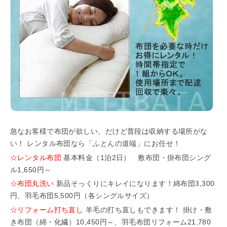
「らくうぇる。」は⼤阪 南河内の地域密着型ポータルサ
イト！ランチやディナーのクーポン、イベント、地域情報
が満載！
▲メニューを閉じる
急なお客様で布団が欲しい、だけど普段は収納する場所がな
い！ レンタル布団なら「ふとんの道端」にお任せ！
☆レンタル布団
基本料金（1泊2日） 敷布団・掛布団シング
ル1,650円～
☆布団丸洗い
新品そっくりにキレイになります！綿布団3,300
円、羽毛布団5,500円（各シングルサイズ）
☆リフォーム打ち直し
羊毛の打ち直しもできます！ 掛け・敷
き布団（綿・化繊）10,450円～、羽毛布団リフォーム21,780