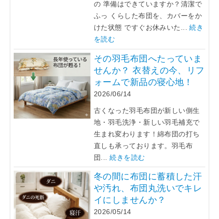
の 準備はできていますか？清潔で
ふっ くらした布団を、カバーをか
けた状態 ですぐお休みいた...
続き
を読む
その羽毛布団へたっていま
せんか？ 衣替えの今、リフ
ォームで新品の寝心地！
2026/06/14
古くなった羽毛布団が新しい側生
地・羽毛洗浄・新しい羽毛補充で
生まれ変わります！綿布団の打ち
直しも承っております。羽毛布
団...
続きを読む
冬の間に布団に蓄積した汗
や汚れ、布団丸洗いでキレ
イにしませんか？
2026/05/14