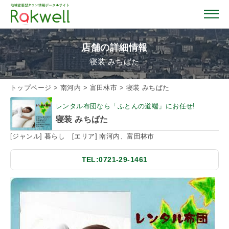
店舗の詳細情報
寝装 みちばた
トップページ
トップページ
>
南河内
>
富田林市
>
寝装 みちばた
レンタル布団なら「ふとんの道端」にお任せ!
お店を探す
寝装 みちばた
[ジャンル] 暮らし [エリア] 南河内、富田林市
イベント情報
TEL:0721-29-1461
クーポン情報
おすすめガイド