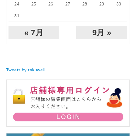
24
25
26
27
28
29
30
31
« 7月
9月 »
Tweets by rakuwell