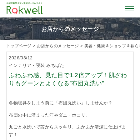
お店からのメッセージ
トップページ
>
お店からのメッセージ
>
美容・健康＆ショップ＆暮ら
トップページ
2026/03/12
インテリア・寝装 みちばた
お店を探す
ふわふわ感、見た目で1.2倍アップ！肌ざわ
りもグーンとよくなる”布団丸洗い”
イベント情報
冬物寝具をしまう前に「布団丸洗い」しませんか？
クーポン情報
布団の中に溜まった汗やダニ・ホコリ。
丸ごと水洗いで芯からスッキリ、ふかふか清潔に仕上げま
おすすめガイド
す！