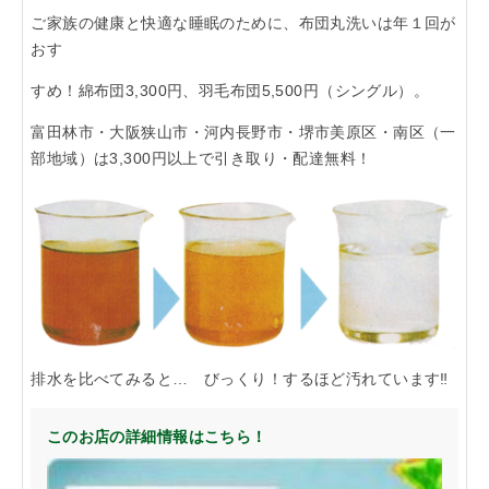
ご家族の健康と快適な睡眠のために、布団丸洗いは年１回が
「らくうぇる。」は⼤阪 南河内の地域密着型ポータルサ
おす
イト！ランチやディナーのクーポン、イベント、地域情報
が満載！
すめ！綿布団3,300円、羽毛布団5,500円（シングル）。
富田林市・大阪狭山市・河内長野市・堺市美原区・南区（一
▲メニューを閉じる
部地域）は3,300円以上で引き取り・配達無料！
排水を比べてみると… びっくり！するほど汚れています‼
このお店の詳細情報はこちら！