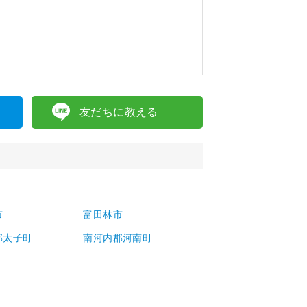
友だちに教える
市
富田林市
郡太子町
南河内郡河南町