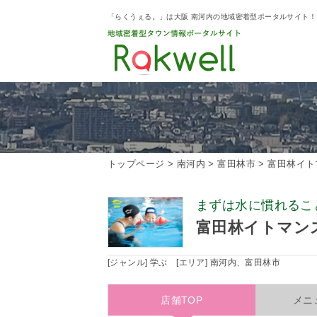
「らくうぇる。」は大阪 南河内の地域密着型ポータルサイト
トップページ
>
南河内
>
富田林市
>
富田林イト
まずは水に慣れるこ
富田林イトマン
[ジャンル] 学ぶ [エリア] 南河内、富田林市
店舗TOP
メニ