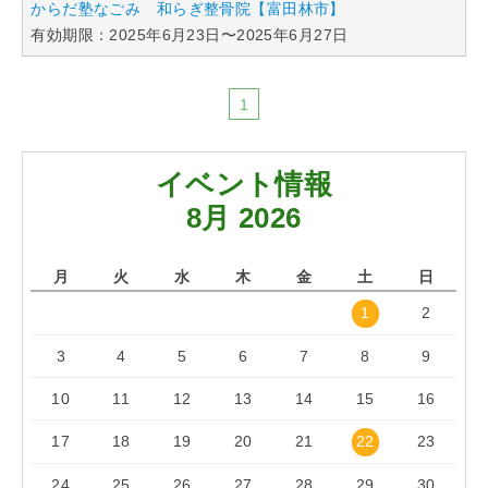
からだ塾なごみ 和らぎ整骨院【富田林市】
「らくうぇる。」は⼤阪 南河内の地域密着型ポータルサ
有効期限：2025年6月23日〜2025年6月27日
イト！ランチやディナーのクーポン、イベント、地域情報
が満載！
1
▲メニューを閉じる
イベント情報
8月 2026
月
火
水
木
金
土
日
1
2
3
4
5
6
7
8
9
10
11
12
13
14
15
16
17
18
19
20
21
22
23
24
25
26
27
28
29
30