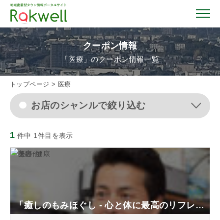
クーポン情報
「医療」のクーポン情報一覧
トップページ
トップページ
>
医療
お店のシャンルで絞り込む
お店を探す
1
件中 1件目を表示
イベント情報
クーポン情報
おすすめガイド
「癒しのもみほぐし - 心と体に最高のリフレッシュを...