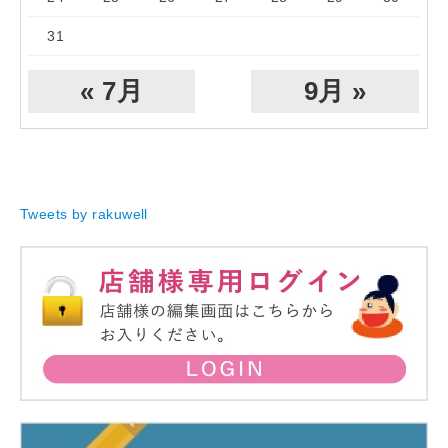
31
« 7月
9月 »
Tweets by rakuwell