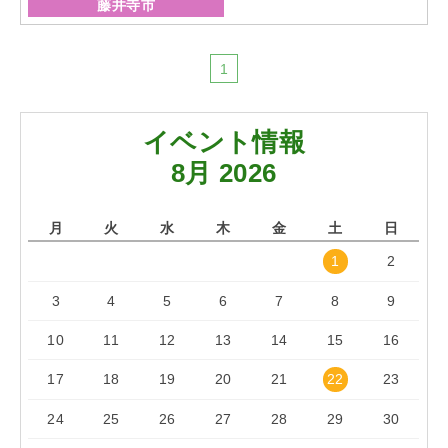
藤井寺市
「らくうぇる。」は⼤阪 南河内の地域密着型ポータルサ
イト！ランチやディナーのクーポン、イベント、地域情報
1
が満載！
▲メニューを閉じる
イベント情報
8月 2026
月
火
水
木
金
土
日
1
2
3
4
5
6
7
8
9
10
11
12
13
14
15
16
17
18
19
20
21
22
23
24
25
26
27
28
29
30