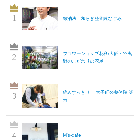
緩消法 和らぎ整骨院なごみ
フラワーショップ花利/大阪・羽曳
野のこだわりの花屋
痛みすっきり！ 太子町の整体院 楽
寿
M’s-cafe