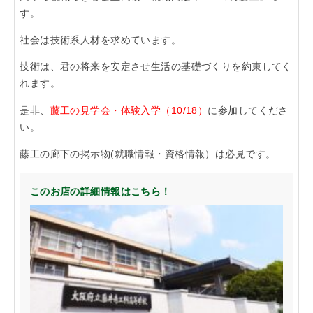
す。
「らくうぇる。」は⼤阪 南河内の地域密着型ポータルサ
イト！ランチやディナーのクーポン、イベント、地域情報
社会は技術系人材を求めています。
が満載！
技術は、君の将来を安定させ生活の基礎づくりを約束してく
れます。
▲メニューを閉じる
是非、
藤工の見学会・体験入学（10/18）
に参加してくださ
い。
藤工の廊下の掲示物(就職情報・資格情報）は必見です。
このお店の詳細情報はこちら！