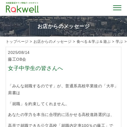
お店からのメッセージ
トップページ
>
お店からのメッセージ
>
食べる＆学ぶ＆遊ぶ
>
学ぶ
トップページ
2025/08/14
藤工OB会
お店を探す
女子中学生の皆さんへ
イベント情報
「みんな就職するのです」が、普通系高校卒業後の「大卒」
肩書は
クーポン情報
「就職」を約束してくれません。
あなたの学力
を本当に合理的に活かせる高校進路選択は、
おすすめガイド
高卒で就職できる公立高校「
就職内定率100％の藤工
」で