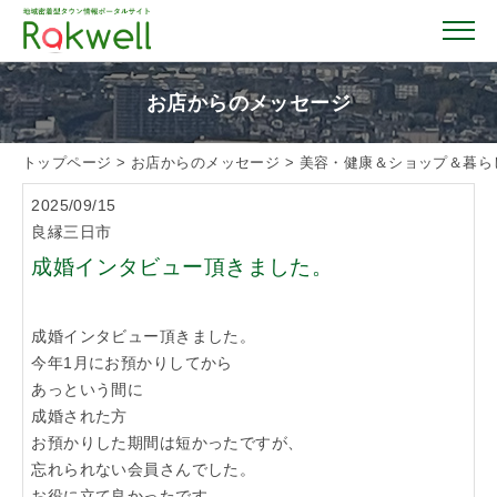
お店からのメッセージ
トップページ
>
お店からのメッセージ
>
美容・健康＆ショップ＆暮ら
トップページ
2025/09/15
良縁三日市
お店を探す
成婚インタビュー頂きました。
イベント情報
成婚インタビュー頂きました。
今年1月にお預かりしてから
クーポン情報
あっという間に
成婚された方
お預かりした期間は短かったですが、
おすすめガイド
忘れられない会員さんでした。
お役に立て良かったです。