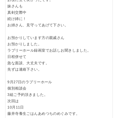
妹さんも
「らくうぇる。」は⼤阪 南河内の地域密着型ポータルサ
真剣交際中
イト！ランチやディナーのクーポン、イベント、地域情報
続け姉に！
が満載！
お姉さん、見守ってあげて下さい。
▲メニューを閉じる
お預かりしています方の親戚さん
お預かりしました。
ラブリーホール録画室でお話しお聞きしました。
日程併せて
急な面談、大丈夫です。
先ずは連絡下さい。
9月27日のラブリーホール
個別相談会
3組ご予約頂きました。
次回は
10月11日
藤井寺養生ごはんあめつちのめぐみです。