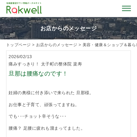
お店からのメッセージ
トップページ
>
お店からのメッセージ
>
美容・健康＆ショップ＆暮ら
トップページ
2026/02/13
痛みすっきり！ 太子町の整体院 楽寿
お店を探す
旦那は腰痛なのです！
イベント情報
妊婦の奥様に付き添いで来られた 旦那様。
お仕事と子育て、頑張ってますね。
クーポン情報
でも･･･チョット辛そうな･･･
おすすめガイド
腰痛？ 足腰に疲れも溜まってました。