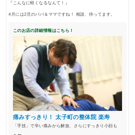
『こんなに軽くなるなんて！』
「らくうぇる。」は⼤阪 南河内の地域密着型ポータルサ
4月には2児のパパ＆ママですね！ 相談、待ってます。
イト！ランチやディナーのクーポン、イベント、地域情報
が満載！
このお店の詳細情報はこちら！
▲メニューを閉じる
痛みすっきり！ 太子町の整体院 楽寿
「手技」で辛い痛みから解放、さらにすっきり小顔も