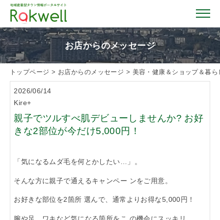
お店からのメッセージ
トップページ
>
お店からのメッセージ
>
美容・健康＆ショップ＆暮ら
トップページ
2026/06/14
Kire+
お店を探す
親子でツルすべ肌デビューしませんか? お好
きな2部位が今だけ5,000円！
イベント情報
「気になるムダ毛を何とかしたい…」。
クーポン情報
そんな方に親子で通えるキャンペー ンをご用意。
お好きな部位を2箇所 選んで、通常よりお得な5,000円！
おすすめガイド
腕や足、ワキなど気になる箇所をこ の機会にスッキリ。