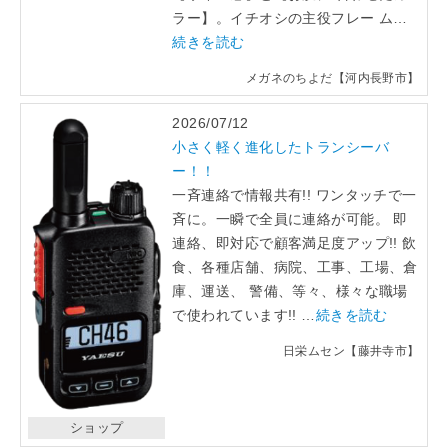
ラー】。イチオシの主役フレー ム…
「らくうぇる。」は⼤阪 南河内の地域密着型ポータルサ
続きを読む
イト！ランチやディナーのクーポン、イベント、地域情報
が満載！
メガネのちよだ【河内長野市】
2026/07/12
▲メニューを閉じる
小さく軽く進化したトランシーバ
ー！！
一斉連絡で情報共有!! ワンタッチで一
斉に。一瞬で全員に連絡が可能。 即
連絡、即対応で顧客満足度アップ!! 飲
食、各種店舗、病院、工事、工場、倉
庫、運送、 警備、等々、様々な職場
で使われています!! …
続きを読む
日栄ムセン【藤井寺市】
ショップ