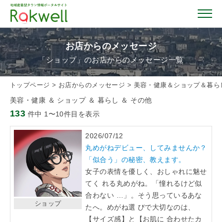
お店からのメッセージ
「ショップ」のお店からのメッセージ一覧
トップページ
トップページ
>
お店からのメッセージ
>
美容・健康＆ショップ＆暮ら
美容・健康 ＆ ショップ ＆ 暮らし ＆ その他
お店を探す
133
件中 1〜10件目を表示
2026/07/12
イベント情報
丸めがねデビュー、してみませんか？
「似合う」の秘密、教えます。
クーポン情報
女子の表情を優しく、おしゃれに魅せ
てく れる丸めがね。「憧れるけど似
合わない …」。そう思っているあな
おすすめガイド
ショップ
たへ。めがね選 びで大切なのは、
【サイズ感】と【お肌に 合わせたカ