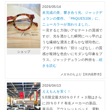
2026/05/14
未完成の美、響き合う光。ジャックデ
ュランの傑作。「PAQUES106」に、
ニューカラーが加わりました。
一見すると力強いアセテートの質感で
すが、光を透かした瞬間にべっ甲のよ
うな繊細な濃淡と柔らかな琥珀色に。
ブランド特有の「切りっぱなし」の質
ショップ
感が複雑な色合いにモダンな印象をプ
ラス。ジャックデュランの矜持を…
続
きを読む
メガネのちよだ【河内長野市】
2026/04/13
ええもんを安く！
5月限定最大50％ＯＦＦ＋３階はさら
に20％ＯＦＦ有名メーカーの新品、
展示品、アウトレットベッド、電動、