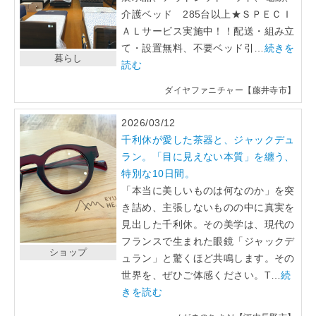
介護ベッド 285台以上★ＳＰＥＣＩ
ＡＬサービス実施中！！配送・組み立
て・設置無料、不要ベッド引…
続きを
暮らし
読む
ダイヤファニチャー【藤井寺市】
2026/03/12
千利休が愛した茶器と、ジャックデュ
ラン。「目に見えない本質」を纏う、
特別な10日間。
「本当に美しいものは何なのか」を突
き詰め、主張しないものの中に真実を
見出した千利休。その美学は、現代の
フランスで生まれた眼鏡「ジャックデ
ショップ
ュラン」と驚くほど共鳴します。その
世界を、ぜひご体感ください。T…
続
きを読む