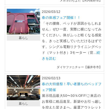
メガネのちよだ【河内長野市】
2026/03/12
春の体感フェア開催！！
「その腰痛、ベッドが原因かもしれま
せん」ぜひ一度、実際に横になってみ
てください。体がふっと軽くなる感覚
暮らし
を、きっと実感していただけるはずで
す。シングル電動リクライニングベッ
ド（マット付き）3モーター（背…
続
きを読む
ダイヤファニチャー【藤井寺市】
2026/02/13
春の大特価祭！早い者勝ちのベッドフ
ェア開催
展示現品最大50〜30％OFF!ご来店の
お客様に粗品進呈。新築やお引っ越し
暮らし
を控えた皆さまへ。厳選アウトレット