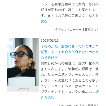
ベッドを春限定価格でご案内。毎日の
眠りが変われば、暮らしも変わりま
す。まずはお気軽にご来店く…
続きを
読む
ダイヤファニチャー【藤井寺市】
2026/01/13
そのめがね、髪型に合っていますか？
髪型によって似合う似合わないめがね
の見分け方
髪型とめがねの相性は、顔の印象を大
きく左右します。違和感の原因は、髪
のボリューム感とフレームの太さ、髪
とフレームの重なりにあることが多い
です。ショートヘアには太めフレーム
ショップ
でアクセントを、ロングの重めス…
続
きを読む
メガネのちよだ【河内長野市】