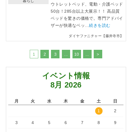
暮らし
ウトレットベッド、電動・介護ベッド
50台！285台以上大展示！！ 高品質
ベッドを驚きの価格で。専門アドバイ
ザーが快適なベッ…
続きを読む
ダイヤファニチャー【藤井寺市】
1
2
3
...
10
...
>
イベント情報
8月 2026
月
火
水
木
金
土
日
1
2
3
4
5
6
7
8
9