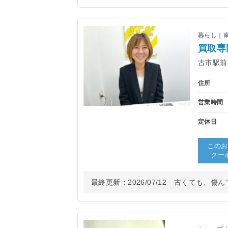
暮らし｜
買取専
古市駅前
住所
営業時間
定休日
このお
クー
最終更新：
2026/07/12
古くても、傷んで