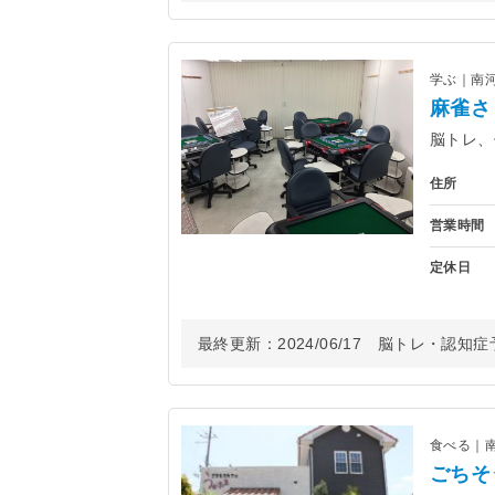
学ぶ｜南
麻雀さ
脳トレ、
住所
営業時間
定休日
最終更新：
2024/06/17
脳トレ・認知症予防
食べる｜
ごちそ