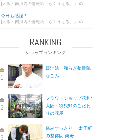
[大阪・南河内の情報紙「らくうぇる。」 の編集部ブログ] 2026/07/24 15:31
今日も感謝!!
[大阪・南河内の情報紙「らくうぇる。」 の編集部ブログ] 2026/07/23 19:32
RANKING
ショップランキング
緩消法 和らぎ整骨院
なごみ
フラワーショップ花利/
大阪・羽曳野のこだわ
りの花屋
痛みすっきり！ 太子町
の整体院 楽寿