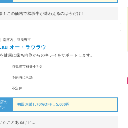
！この価格で松坂牛が味わえるのは今だけ！
康｜南河内、羽曳野市
auLau オー・ラウラウ
を健康に保ち内側からのキレイをサポートします。
羽曳野市碓井4-7-6
予約時に相談
不定休
店の
初回お試し70％OFF→5,000円
ポン
いたことあるけど…