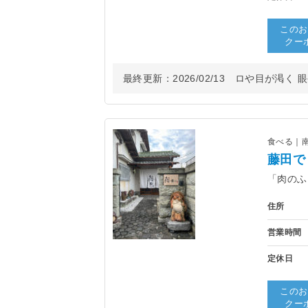
このお
クー
最終更新：
2026/02/13
ロや目が渇く 眼や
食べる｜
藤田で
「肉のふ
住所
営業時間
定休日
このお
クー