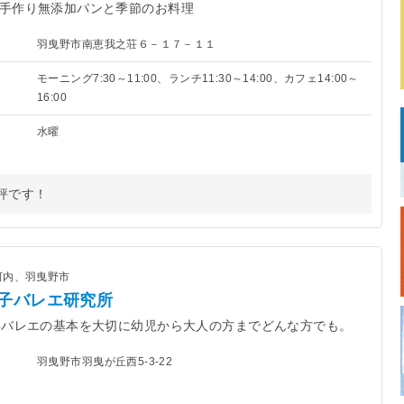
手作り無添加パンと季節のお料理
羽曳野市南恵我之荘６－１７－１１
モーニング7:30～11:00、ランチ11:30～14:00、カフェ14:00～
16:00
水曜
評です！
河内、羽曳野市
子バレエ研究所
年バレエの基本を大切に幼児から大人の方までどんな方でも。
羽曳野市羽曳が丘西5-3-22