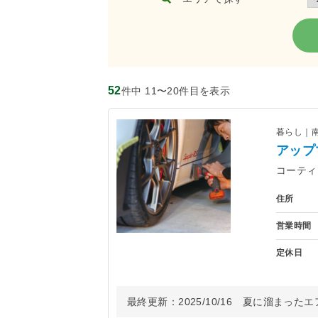
52
件中 11〜20件目を表示
暮らし｜
アップ
コーティ
住所
営業時間
定休日
最終更新：
2025/10/16
夏に溜まったエア