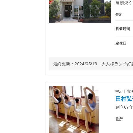
毎朝焼く
住所
営業時間
定休日
最終更新：
2024/05/13
大人様ランチ好
学ぶ｜南
田村弘
創立67
住所