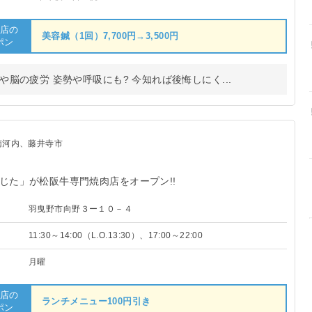
店の
美容鍼（1回）7,700円→3,500円
ポン
脳の疲労 姿勢や呼吸にも? 今知れば後悔しにく...
南河内、藤井寺市
じた」が松阪牛専門焼肉店をオープン!!
羽曳野市向野３ー１０－４
11:30～14:00（L.O.13:30）、17:00～22:00
月曜
店の
ランチメニュー100円引き
ポン