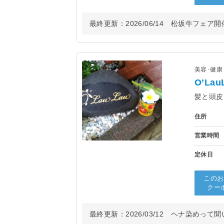
最終更新：
2026/06/14
松坂牛フェア開催
美容･健
O’L
髪と頭皮
住所
営業時間
定休日
このお
クー
最終更新：
2026/03/12
ヘナ染めって聞