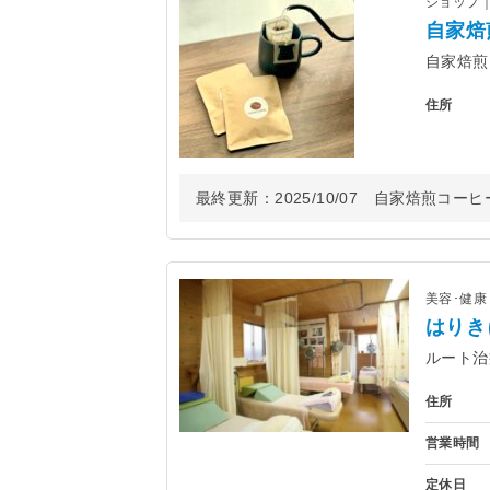
ショップ
自家焙
自家焙煎
住所
最終更新：
2025/10/07
自家焙煎コーヒー豆
美容･健
はりき
ルート治
住所
営業時間
定休日