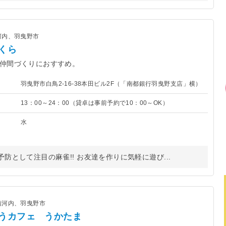
河内、羽曳野市
くら
仲間づくりにおすすめ。
羽曳野市白鳥2-16-38本田ビル2F（「南都銀行羽曳野支店」横）
13：00～24：00（貸卓は事前予約で10：00～OK）
水
として注目の麻雀!! お友達を作りに気軽に遊び...
南河内、羽曳野市
うカフェ うかたま