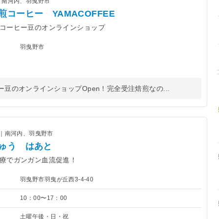
｜南河内、羽曳野市
煎コーヒー YAMACOFFEE
コーヒー豆のオンラインショップ
羽曳野市
のオンラインショップOpen！完全受注焙煎なの...
康｜南河内、羽曳野市
ゅう はあと
療でガンガン血流促進！
羽曳野市羽曳が丘西3-4-40
10：00〜17：00
土曜午後・日・祝